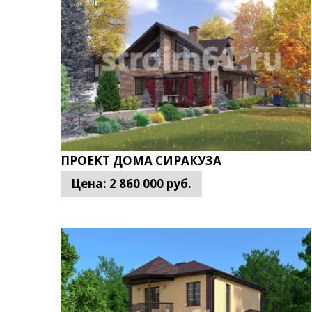
Помимо этого, на стоимость влияет качество ма
сэкономить около 30% вложенных средств (по с
различаются по стоимости. Соответственно, под
жилье, целесообразнее всего выбрать дом из га
ПРОЕКТ ДОМА СИРАКУЗА
Цена:
2 860 000
руб.