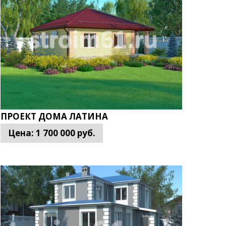
. Сооружая такое жилье, заказчик может
ка, предлагаемые вниманию клиентов,
уется возвести уютное, теплое и экономное
одов оговаривается с заказчиком.
ПРОЕКТ ДОМА ЛАТИНА
Цена:
1 700 000
руб.