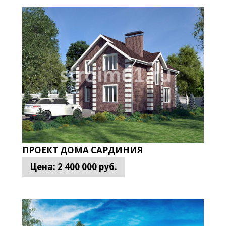
м совсем
недорого
. Специалисты компании «Строим 61» опера
 Над их созданием работали лучшие проектировщики, инже
роект не составит труда.
ма из газоблока цена приятно удивит заказчика. Работники 
цене. Стоимость строительства из газоблоков рассчитывает
очный расчет стоимости работ. Дом под ключ изгазоблока о
о внешнюю, но и внутреннюю отделку возведенного дома.
ПРОЕКТ ДОМА САРДИНИЯ
ующих факторов:
Цена:
2 400 000
руб.