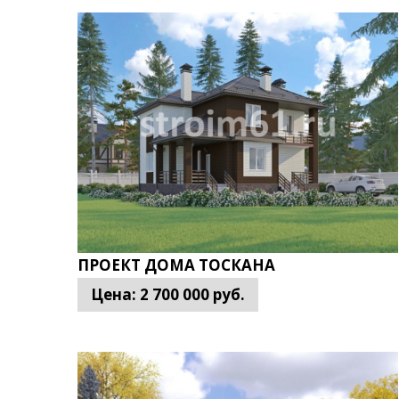
Строительство из газоблока обходится клиента
проекты представлены в широком ассортименте.
заказчиков. Благодаря этому подобрать лучший п
Строительство из газоблока цены
Если клиента желает заказать строительство до
комфортабельный, экологичный дом по выгодной 
сформировать заказ, специалист осуществляет т
необходимости специалисты выполнят не тольк
ПРОЕКТ ДОМА ТОСКАНА
Цена проекта определяется с учетом след
Цена:
2 700 000
руб.
площади дома из газоблоков;
этажности постройки;
вида фундамента.