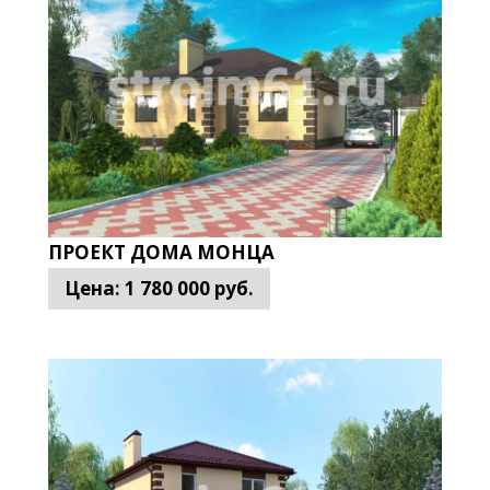
териалов, используемых для проведения строительных работ
равнению с
кирпичными домами
). Проекты домов из газобло
обрать лучший вариант клиенту не составит труда. Если треб
зоблока цена рассчитывается оперативно, каждый пункт расх
ПРОЕКТ ДОМА МОНЦА
Цена:
1 780 000
руб.