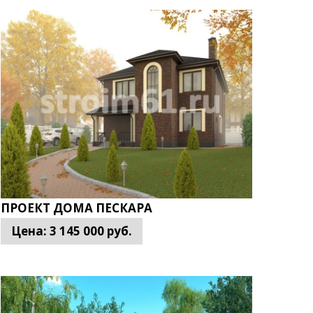
тивно возведут дома из газоблоков под ключ
неры. Разнообразие планировок приятно удивит
компании «Строим 61» возведут уютный,
ся в индивидуальном порядке. Перед тем, как
т компании «Строим 61» — верное решение. При
ПРОЕКТ ДОМА ПЕСКАРА
Цена:
3 145 000
руб.